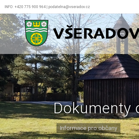
INFO: +420 775 900 964 | podatelna@vseradov.cz
Všeradov
Dokumenty 
Informace pro občany