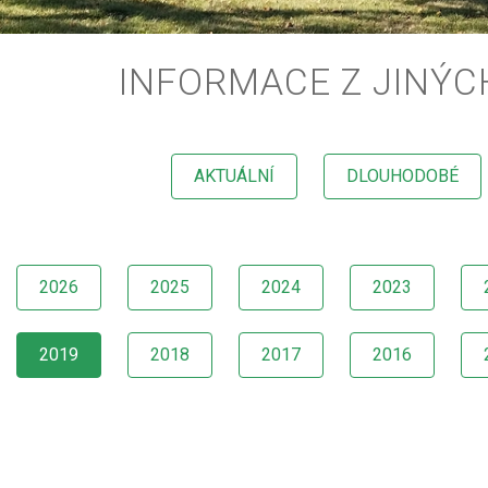
INFORMACE Z JINÝC
AKTUÁLNÍ
DLOUHODOBÉ
2026
2025
2024
2023
2019
2018
2017
2016