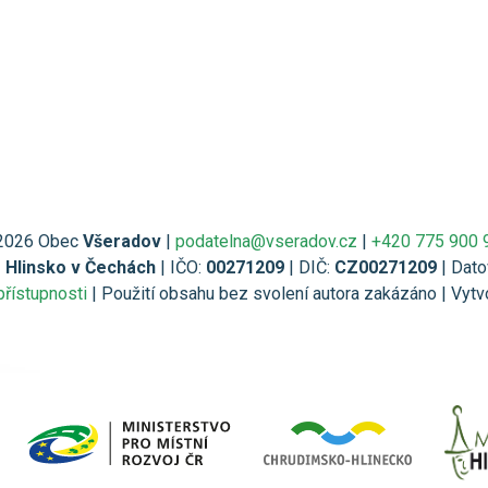
2026 Obec
Všeradov
|
podatelna@vseradov.cz
|
+420 775 900 
1 Hlinsko v Čechách
| IČO:
00271209
| DIČ:
CZ00271209
| Dato
přístupnosti
| Použití obsahu bez svolení autora zakázáno | Vytv