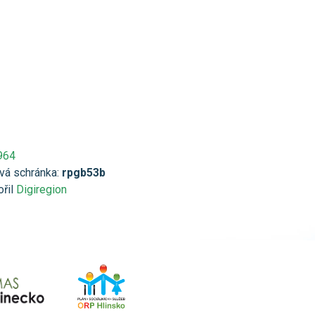
964
vá schránka:
rpgb53b
ořil
Digiregion