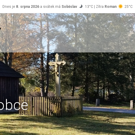
Dnes je
8. srpna 2026
a svátek má
Soběslav
13°C | Zítra
Roman
25°C
obce