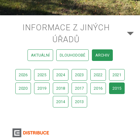
INFORMACE Z JINÝCH
ÚŘADŮ
AKTUÁLNÍ
DLOUHODOBÉ
ARCHIV
2026
2025
2024
2023
2022
2021
2020
2019
2018
2017
2016
2015
2014
2013