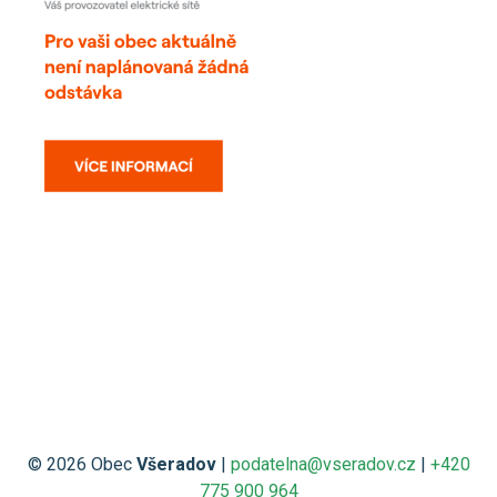
© 2026 Obec
Všeradov
|
podatelna@vseradov.cz
|
+420
775 900 964