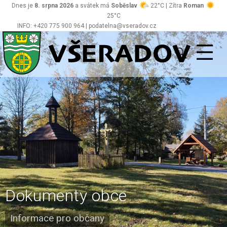
Dnes je
8. srpna 2026
a svátek má
Soběslav
22°C | Zítra
Roman
25°C
INFO: +420 775 900 964 | podatelna@vseradov.cz
Všeradov
Dokumenty obce
Informace pro občany