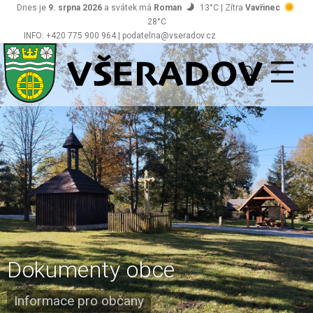
Dnes je
9. srpna 2026
a svátek má
Roman
13°C | Zítra
Vavřinec
28°C
INFO: +420 775 900 964 | podatelna@vseradov.cz
Všeradov
Dokumenty obce
Informace pro občany