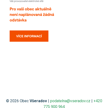
© 2026 Obec
Všeradov
|
podatelna@vseradov.cz
|
+420
775 900 964