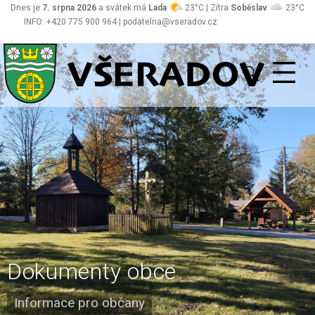
Dnes je
7. srpna 2026
a svátek má
Lada
23°C | Zítra
Soběslav
23°C
INFO: +420 775 900 964 | podatelna@vseradov.cz
Všeradov
Dokumenty obce
Informace pro občany