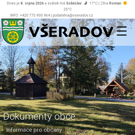
Dnes je
8. srpna 2026
a svátek má
Soběslav
17°C | Zítra
Roman
25°C
INFO: +420 775 900 964 | podatelna@vseradov.cz
Všeradov
Dokumenty obce
Informace pro občany