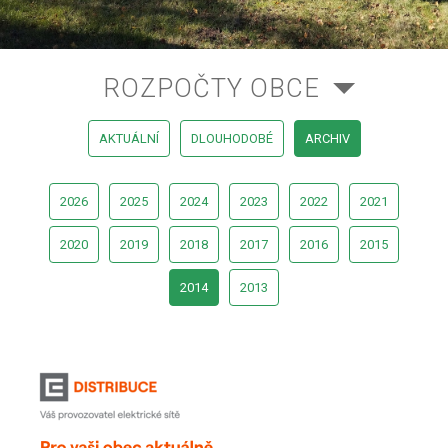
ROZPOČTY OBCE
AKTUÁLNÍ
DLOUHODOBÉ
ARCHIV
2026
2025
2024
2023
2022
2021
2020
2019
2018
2017
2016
2015
2014
2013