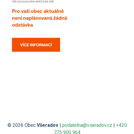
© 2026 Obec
Všeradov
|
podatelna@vseradov.cz
|
+420
775 900 964