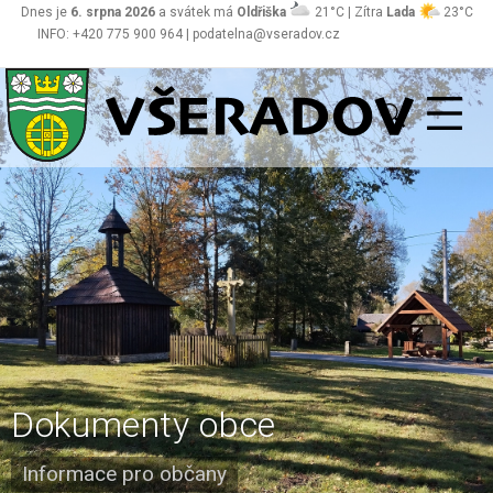
Dnes je
6. srpna 2026
a svátek má
Oldřiška
21°C | Zítra
Lada
23°C
INFO: +420 775 900 964 | podatelna@vseradov.cz
Všeradov
Dokumenty obce
Informace pro občany