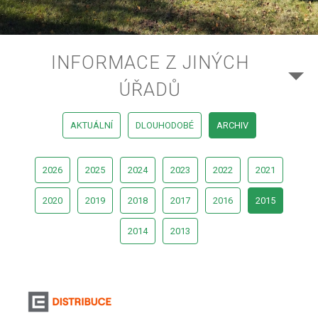
INFORMACE Z JINÝCH
ÚŘADŮ
AKTUÁLNÍ
DLOUHODOBÉ
ARCHIV
2026
2025
2024
2023
2022
2021
2020
2019
2018
2017
2016
2015
2014
2013