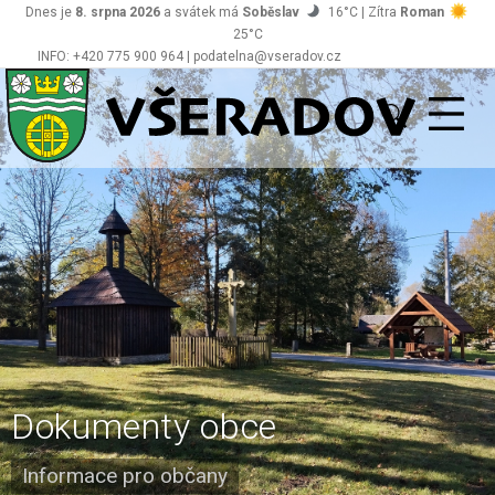
Dnes je
8. srpna 2026
a svátek má
Soběslav
16°C | Zítra
Roman
25°C
INFO: +420 775 900 964 | podatelna@vseradov.cz
Všeradov
Dokumenty obce
Informace pro občany