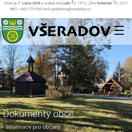
Dnes je
7. srpna 2026
a svátek má
Lada
19°C | Zítra
Soběslav
22°C
INFO: +420 775 900 964 | podatelna@vseradov.cz
Všeradov
Dokumenty obce
Informace pro občany