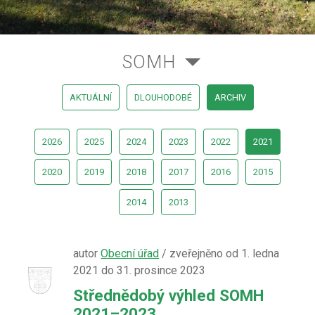
SOMH
AKTUÁLNÍ
DLOUHODOBÉ
ARCHIV
2026
2025
2024
2023
2022
2021
2020
2019
2018
2017
2016
2015
2014
2013
autor
Obecní úřad
/ zveřejněno od 1. ledna
2021 do 31. prosince 2023
Střednědobý výhled SOMH
2021–2023