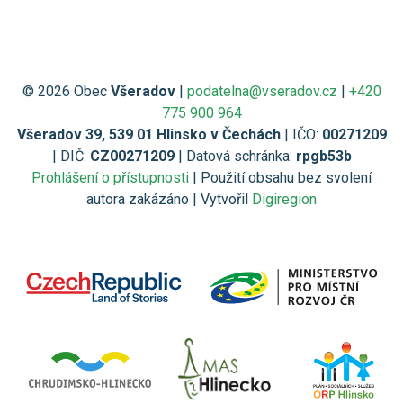
© 2026 Obec
Všeradov
|
podatelna@vseradov.cz
|
+420
775 900 964
Všeradov 39, 539 01 Hlinsko v Čechách
| IČO:
00271209
| DIČ:
CZ00271209
| Datová schránka:
rpgb53b
Prohlášení o přístupnosti
| Použití obsahu bez svolení
autora zakázáno | Vytvořil
Digiregion