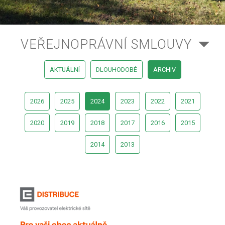
VEŘEJNOPRÁVNÍ SMLOUVY
AKTUÁLNÍ
DLOUHODOBÉ
ARCHIV
2026
2025
2024
2023
2022
2021
2020
2019
2018
2017
2016
2015
2014
2013