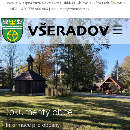
Dnes je
6. srpna 2026
a svátek má
Oldřiška
24°C | Zítra
Lada
24°C
INFO: +420 775 900 964 | podatelna@vseradov.cz
Všeradov
Dokumenty obce
Informace pro občany