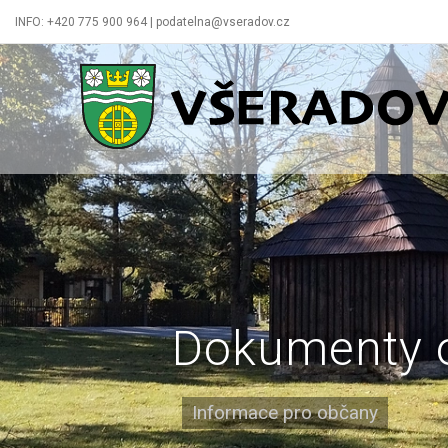
INFO: +420 775 900 964 | podatelna@vseradov.cz
Všeradov
Dokumenty 
Informace pro občany