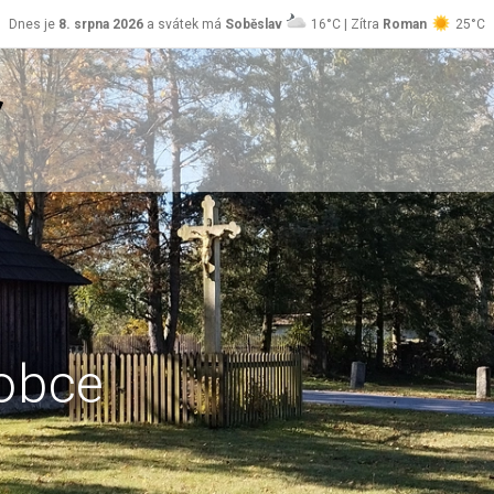
Dnes je
8. srpna 2026
a svátek má
Soběslav
16°C | Zítra
Roman
25°C
obce