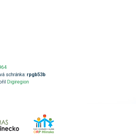
964
vá schránka:
rpgb53b
ořil
Digiregion