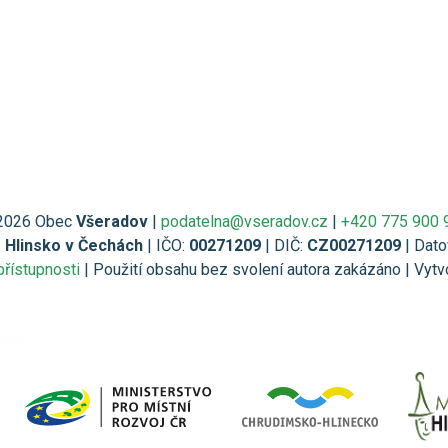
2026 Obec
Všeradov
|
podatelna@vseradov.cz
|
+420 775 900 
1 Hlinsko v Čechách
| IČO:
00271209
| DIČ:
CZ00271209
| Dato
přístupnosti
| Použití obsahu bez svolení autora zakázáno | Vytv