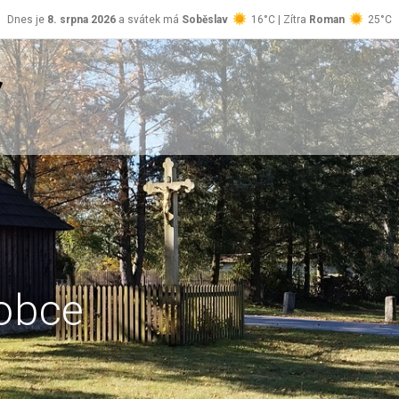
Dnes je
8. srpna 2026
a svátek má
Soběslav
16°C | Zítra
Roman
25°C
obce