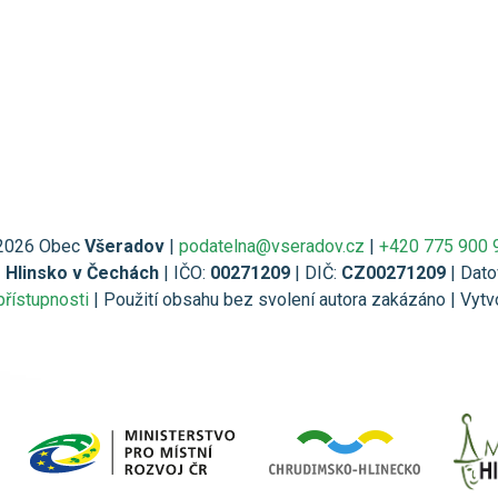
2026 Obec
Všeradov
|
podatelna@vseradov.cz
|
+420 775 900 
1 Hlinsko v Čechách
| IČO:
00271209
| DIČ:
CZ00271209
| Dato
přístupnosti
| Použití obsahu bez svolení autora zakázáno | Vytv