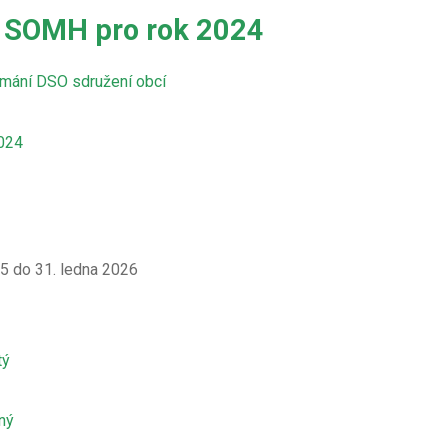
 SOMH pro rok 2024
mání DSO sdružení obcí
024
25 do 31. ledna 2026
tý
ný