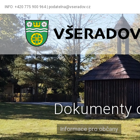
INFO: +420 775 900 964 | podatelna@vseradov.cz
Všeradov
Dokumenty 
Informace pro občany