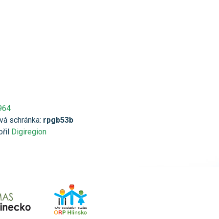
964
vá schránka:
rpgb53b
ořil
Digiregion