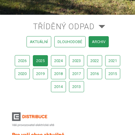
TŘÍDĚNÝ ODPAD
AKTUÁLNÍ
DLOUHODOBÉ
ARCHIV
2026
2025
2024
2023
2022
2021
2020
2019
2018
2017
2016
2015
2014
2013