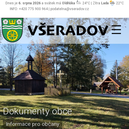
Dnes je
6. srpna 2026
a svátek má
Oldřiška
24°C | Zítra
Lada
22°C
INFO: +420 775 900 964 | podatelna@vseradov.cz
Všeradov
Dokumenty obce
Informace pro občany