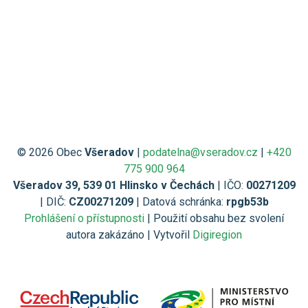
© 2026 Obec
Všeradov
|
podatelna@vseradov.cz
|
+420
775 900 964
Všeradov 39, 539 01 Hlinsko v Čechách
| IČO:
00271209
| DIČ:
CZ00271209
| Datová schránka:
rpgb53b
Prohlášení o přístupnosti
| Použití obsahu bez svolení
autora zakázáno | Vytvořil
Digiregion