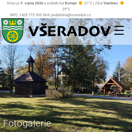
Dnes je
9. srpna 2026
a svátek má
Roman
21°C | Zítra
Vavřinec
29°C
INFO: +420 775 900 964 | podatelna@vseradov.cz
Všeradov
Fotogalerie