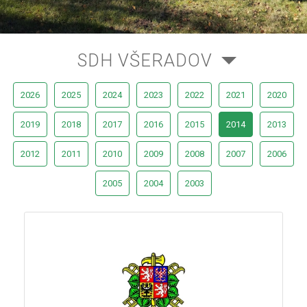
SDH VŠERADOV
2026
2025
2024
2023
2022
2021
2020
2019
2018
2017
2016
2015
2014
2013
2012
2011
2010
2009
2008
2007
2006
2005
2004
2003