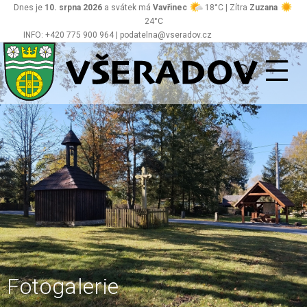
Dnes je
10. srpna 2026
a svátek má
Vavřinec
18°C | Zítra
Zuzana
24°C
INFO: +420 775 900 964 | podatelna@vseradov.cz
Všeradov
Fotogalerie