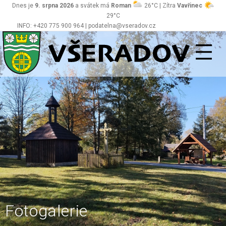
Dnes je
9. srpna 2026
a svátek má
Roman
26°C | Zítra
Vavřinec
29°C
INFO: +420 775 900 964 | podatelna@vseradov.cz
Všeradov
Fotogalerie