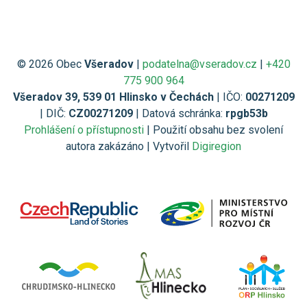
© 2026 Obec
Všeradov
|
podatelna@vseradov.cz
|
+420
775 900 964
Všeradov 39, 539 01 Hlinsko v Čechách
| IČO:
00271209
| DIČ:
CZ00271209
| Datová schránka:
rpgb53b
Prohlášení o přístupnosti
| Použití obsahu bez svolení
autora zakázáno | Vytvořil
Digiregion