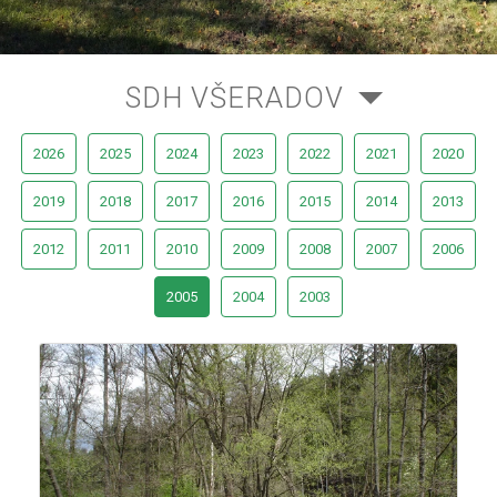
SDH VŠERADOV
2026
2025
2024
2023
2022
2021
2020
2019
2018
2017
2016
2015
2014
2013
2012
2011
2010
2009
2008
2007
2006
2005
2004
2003