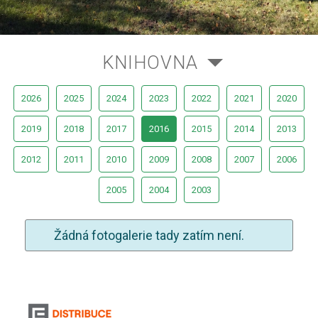
KNIHOVNA
2026
2025
2024
2023
2022
2021
2020
2019
2018
2017
2016
2015
2014
2013
2012
2011
2010
2009
2008
2007
2006
2005
2004
2003
Žádná fotogalerie tady zatím není.