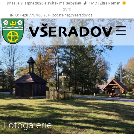
Dnes je
8. srpna 2026
a svátek má
Soběslav
16°C | Zítra
Roman
25°C
INFO: +420 775 900 964 | podatelna@vseradov.cz
Všeradov
Fotogalerie