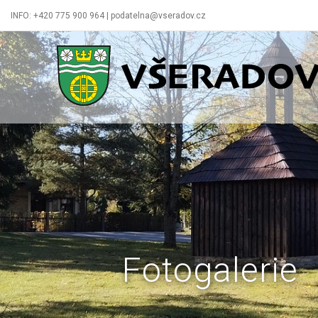
INFO: +420 775 900 964 | podatelna@vseradov.cz
Všeradov
Fotogalerie