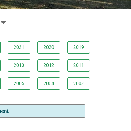
2021
2020
2019
2013
2012
2011
2005
2004
2003
není.