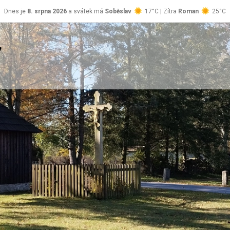
Dnes je
8. srpna 2026
a svátek má
Soběslav
17°C | Zítra
Roman
25°C