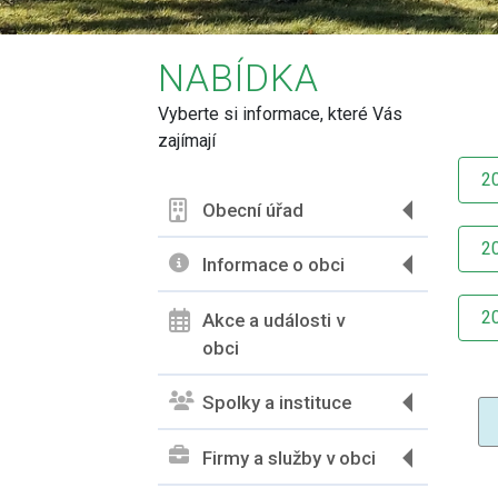
NABÍDKA
Vyberte si informace, které Vás
zajímají
2
Obecní úřad
2
Informace o obci
2
Akce a události v
obci
Spolky a instituce
Firmy a služby v obci