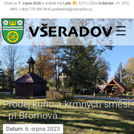
Dnes je
7. srpna 2026
a svátek má
Lada
22°C | Zítra
Soběslav
23°C
INFO: +420 775 900 964 | podatelna@vseradov.cz
Všeradov
Prodej kuřic a krmných směsí
- pí.Bromová
Datum:
6. srpna 2023