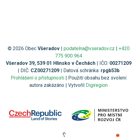
© 2026 Obec
Všeradov
|
podatelna@vseradov.cz
|
+420
775 900 964
Všeradov 39, 539 01 Hlinsko v Čechách
| IČO:
00271209
| DIČ:
CZ00271209
| Datová schránka:
rpgb53b
Prohlášení o přístupnosti
| Použití obsahu bez svolení
autora zakázáno | Vytvořil
Digiregion