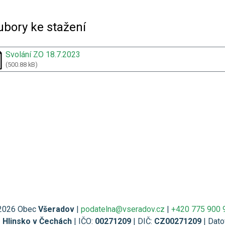
ubory ke stažení
Svolání ZO 18.7.2023
(500.88 kB)
2026 Obec
Všeradov
|
podatelna@vseradov.cz
|
+420 775 900 
1 Hlinsko v Čechách
| IČO:
00271209
| DIČ:
CZ00271209
| Dato