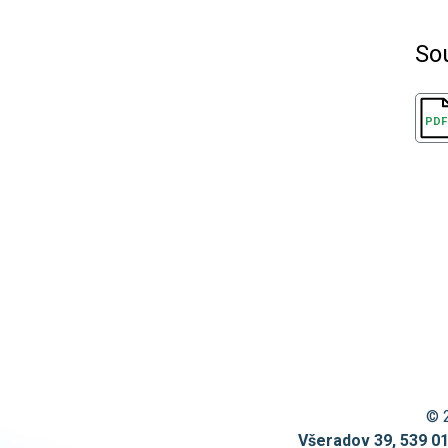
So
© 
Všeradov 39, 539 0