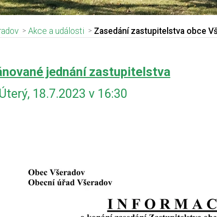
radov
Akce a události
Zasedání zastupitelstva obce V
adpis článku
ánované jednání zastupitelstva
Úterý, 18.7.2023 v 16:30