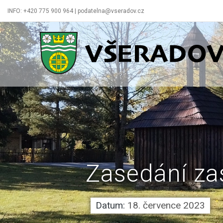
INFO: +420 775 900 964 | podatelna@vseradov.cz
Všeradov
Zasedání za
Datum:
18. července 2023