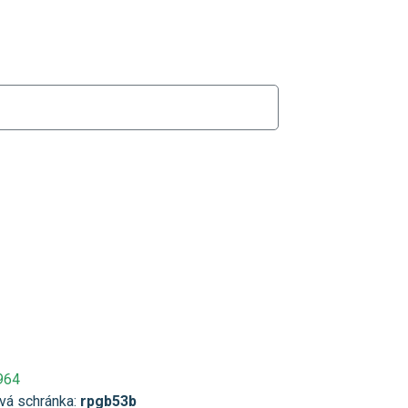
964
vá schránka:
rpgb53b