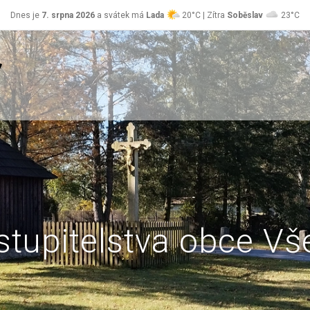
Dnes je
7. srpna 2026
a svátek má
Lada
20°C | Zítra
Soběslav
23°C
stupitelstva obce Vš