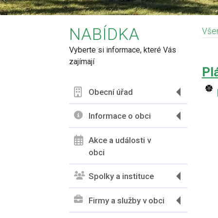
NABÍDKA
Vše
Vyberte si informace, které Vás
N
zajímají
Pl
Obecní úřad
Informace o obci
Akce a události v
obci
Spolky a instituce
Firmy a služby v obci