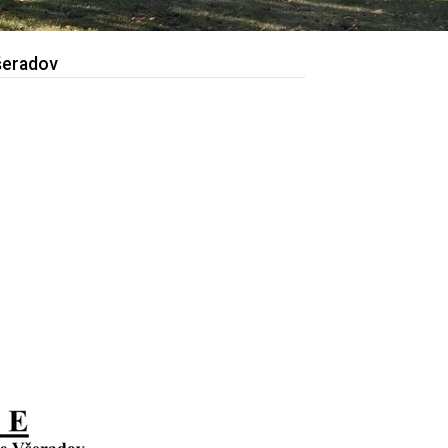
šeradov