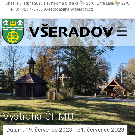
Dnes je
6. srpna 2026
a svátek má
Oldřiška
22°C | Zítra
Lada
22°C
INFO: +420 775 900 964 | podatelna@vseradov.cz
Všeradov
Výstraha ČHMÚ
Datum:
19. července 2023 - 31. července 2023