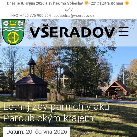
Dnes je
8. srpna 2026
a svátek má
Soběslav
22°C | Zítra
Roman
25°C
INFO: +420 775 900 964 | podatelna@vseradov.cz
Všeradov
Letní jízdy parních vlaků
Pardubickým krajem
Datum:
20. června 2026