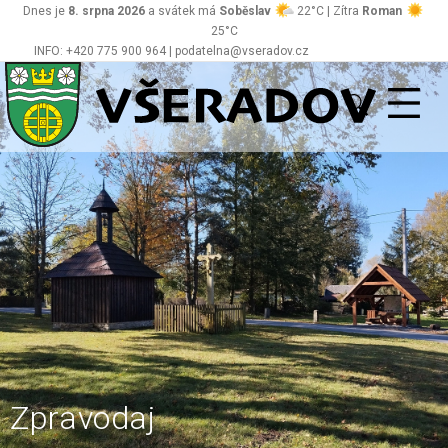
Dnes je
8. srpna 2026
a svátek má
Soběslav
22°C | Zítra
Roman
25°C
INFO: +420 775 900 964 | podatelna@vseradov.cz
Všeradov
Zpravodaj