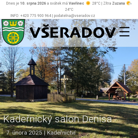
Dnes je
10. srpna 2026
a svátek má
Vavřinec
28°C | Zítra
Zuzana
24°C
INFO: +420 775 900 964 | podatelna@vseradov.cz
Všeradov
Kadeřnický salon Denisa
7. února 2025
|
Kadeřnictví