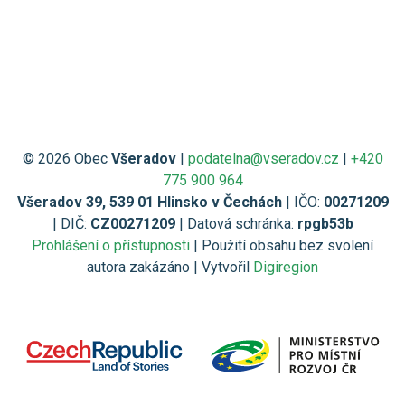
© 2026 Obec
Všeradov
|
podatelna@vseradov.cz
|
+420
775 900 964
Všeradov 39, 539 01 Hlinsko v Čechách
| IČO:
00271209
| DIČ:
CZ00271209
| Datová schránka:
rpgb53b
Prohlášení o přístupnosti
| Použití obsahu bez svolení
autora zakázáno | Vytvořil
Digiregion