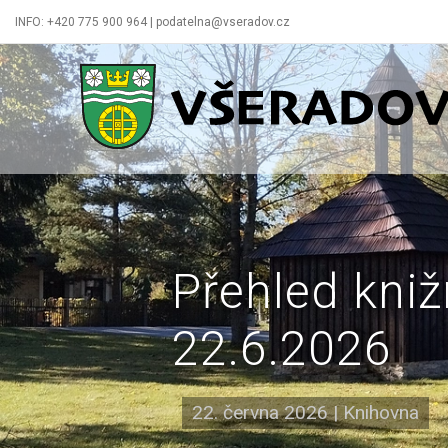
INFO: +420 775 900 964 | podatelna@vseradov.cz
Všeradov
Přehled kniž
22.6.2026
22. června 2026
|
Knihovna