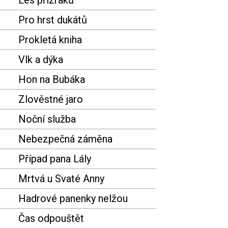
Les přízraků
Pro hrst dukátů
Prokletá kniha
Vlk a dýka
Hon na Bubáka
Zlověstné jaro
Noční služba
Nebezpečná záměna
Případ pana Lály
Mrtvá u Svaté Anny
Hadrové panenky nelžou
Čas odpouštět