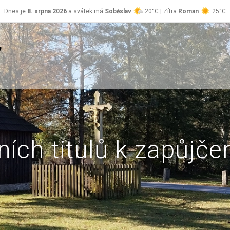
Dnes je
8. srpna 2026
a svátek má
Soběslav
20°C | Zítra
Roman
25°C
ních titulů k zapůjče