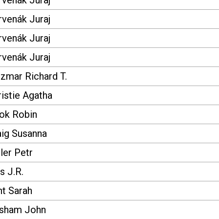
rvenák Juraj
rvenák Juraj
rvenák Juraj
rvenák Juraj
zmar Richard T.
istie Agatha
ok Robin
aig Susanna
ler Petr
is J.R.
nt Sarah
isham John