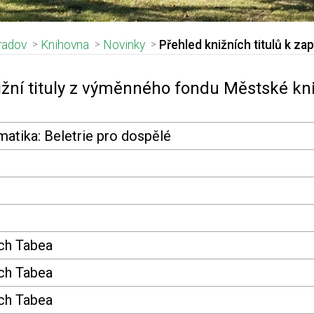
radov
Knihovna
Novinky
Přehled knižních titulů k za
adpis článku
ižní tituly z výměnného fondu Městské k
atika: Beletrie pro dospělé
ch Tabea
ch Tabea
ch Tabea