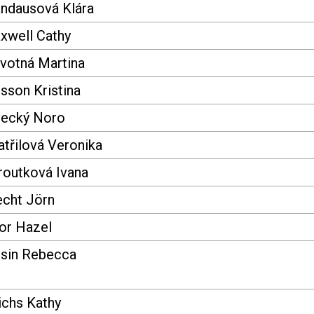
ndausová Klára
xwell Cathy
votná Martina
sson Kristina
vecký Noro
třilová Veronika
routková Ivana
echt Jörn
ior Hazel
isin Rebecca
ichs Kathy