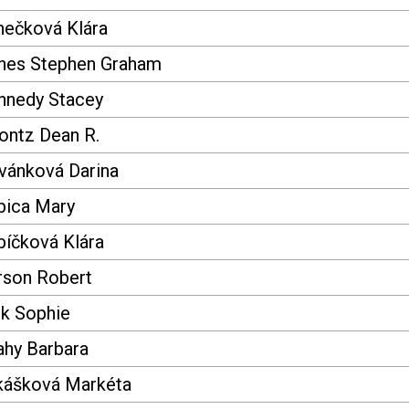
nečková Klára
nes Stephen Graham
nnedy Stacey
ontz Dean R.
ivánková Darina
bica Mary
bíčková Klára
rson Robert
rk Sophie
ahy Barbara
kášková Markéta