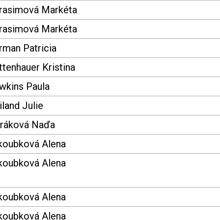
rasimová Markéta
rasimová Markéta
rman Patricia
tenhauer Kristina
wkins Paula
land Julie
ráková Naďa
koubková Alena
koubková Alena
koubková Alena
koubková Alena