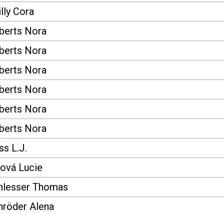
lly Cora
berts Nora
berts Nora
berts Nora
berts Nora
berts Nora
berts Nora
s L.J.
lová Lucie
hlesser Thomas
hröder Alena