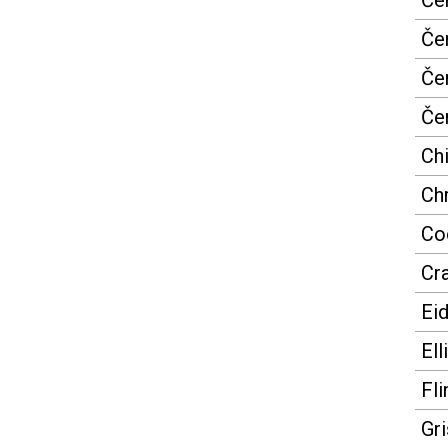
Če
Če
Če
Če
Chi
Chr
Co
Cr
Eid
Ell
Fli
Gr