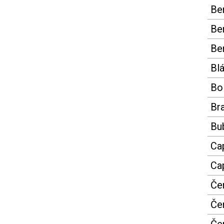
Be
Ber
Ber
Bl
Bol
Br
Bu
Cap
Cap
Če
Če