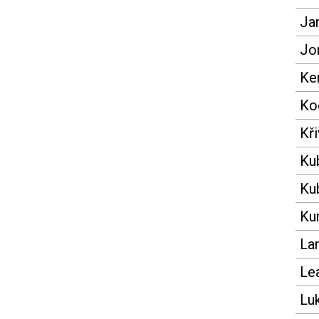
Ja
Jo
Ke
Ko
Kř
Ku
Ku
Ku
La
Le
Lu