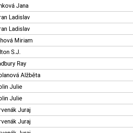
nková Jana
an Ladislav
an Ladislav
áhová Miriam
ton S.J.
adbury Ray
blanová Alžběta
lin Julie
lin Julie
rvenák Juraj
rvenák Juraj