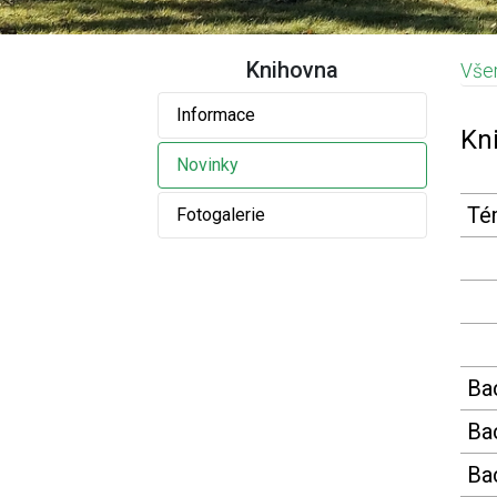
Knihovna
Vše
Informace
N
Kn
Novinky
Tém
Fotogalerie
Ba
Ba
Ba