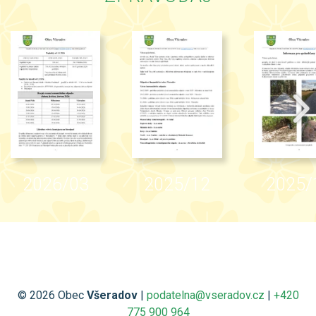
2026/03
2025/12
2025/
© 2026 Obec
Všeradov
|
podatelna@vseradov.cz
|
+420
775 900 964