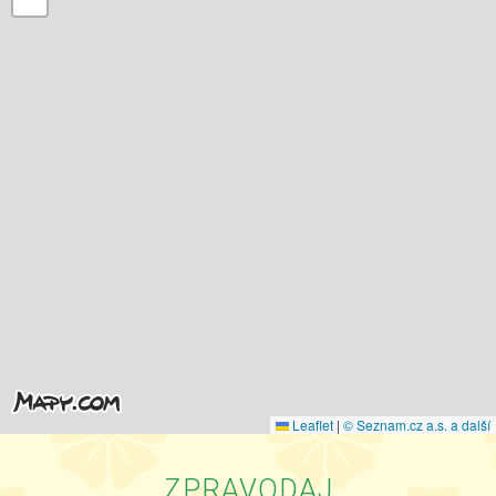
Leaflet
|
© Seznam.cz a.s. a další
ZPRAVODAJ