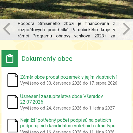
Podpora Smíšeného zboží je financována z
rozpočtových prostředků Pardubického kraje v
rámci Programu obnovy venkova 2023+ za
účelem podpory provozu obchodů a pojízdních
prodejen. Jedná se o dotaci na provozní náklady
za rok 2025 v rámci dotačního titulu 2 - Prodejny.
Dokumenty obce
Záměr obce prodat pozemek v jejím vlastnictví
Vyvěšeno od 30. července 2026 do 17. srpna 2026
Usnesení zastupitelstva obce Všeradov
22.07.2026
Vyvěšeno od 24. července 2026 do 1. ledna 2027
Nejnižší potřebný počet podpisů na peticích
podporujících kandidaturu volebních stran typu
nezávislý kandidát a sdružení nezávislých
Vyvěšeno od 16. července 2026 do 11. října 2026