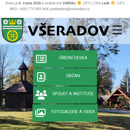
Dnes je
6. srpna 2026
a svátek má
Oldřiška
23°C | Zítra
Lada
24°C
INFO: +420 775 900 964 | podatelna@vseradov.cz
Všeradov
Oficiální stránky 
ÚŘEDNÍ DESKA
OBČAN
SPOLKY A INSTITUCE
FOTOGALERIE A VIDEA