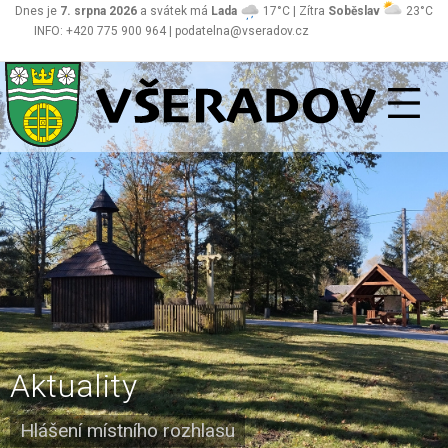
Dnes je
7. srpna 2026
a svátek má
Lada
17°C | Zítra
Soběslav
23°C
INFO: +420 775 900 964 | podatelna@vseradov.cz
Všeradov
Aktuality
Hlášení místního rozhlasu