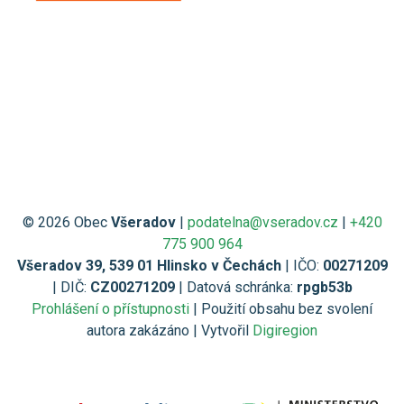
© 2026 Obec
Všeradov
|
podatelna@vseradov.cz
|
+420
775 900 964
Všeradov 39, 539 01 Hlinsko v Čechách
| IČO:
00271209
| DIČ:
CZ00271209
| Datová schránka:
rpgb53b
Prohlášení o přístupnosti
| Použití obsahu bez svolení
autora zakázáno | Vytvořil
Digiregion