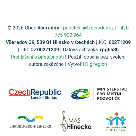
© 2026 Obec
Všeradov
|
podatelna@vseradov.cz
|
+420
775 900 964
Všeradov 39, 539 01 Hlinsko v Čechách
| IČO:
00271209
| DIČ:
CZ00271209
| Datová schránka:
rpgb53b
Prohlášení o přístupnosti
| Použití obsahu bez svolení
autora zakázáno | Vytvořil
Digiregion