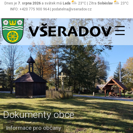
Dnes je
7. srpna 2026
a svátek má
Lada
23°C | Zítra
Soběslav
23°C
INFO: +420 775 900 964 | podatelna@vseradov.cz
Všeradov
Dokumenty obce
Informace pro občany