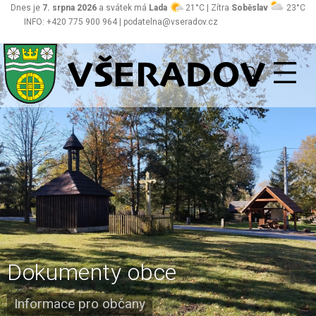
Dnes je
7. srpna 2026
a svátek má
Lada
21°C | Zítra
Soběslav
23°C
INFO: +420 775 900 964 | podatelna@vseradov.cz
Všeradov
Dokumenty obce
Informace pro občany