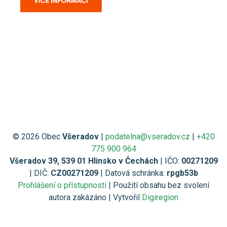
© 2026 Obec
Všeradov
|
podatelna@vseradov.cz
|
+420
775 900 964
Všeradov 39, 539 01 Hlinsko v Čechách
| IČO:
00271209
| DIČ:
CZ00271209
| Datová schránka:
rpgb53b
Prohlášení o přístupnosti
| Použití obsahu bez svolení
autora zakázáno | Vytvořil
Digiregion