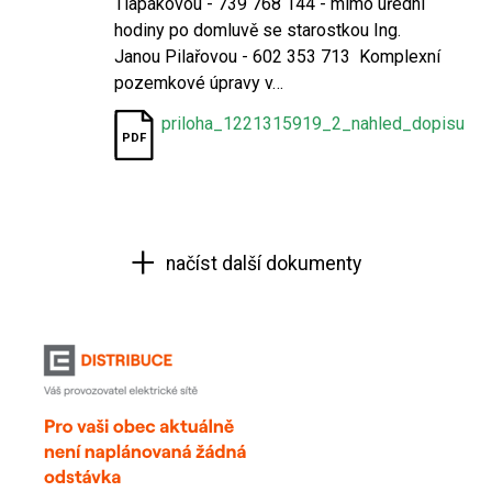
Tlapákovou - 739 768 144 - mimo úřední
hodiny po domluvě se starostkou Ing.
Janou Pilařovou - 602 353 713 Komplexní
pozemkové úpravy v…
priloha_1221315919_2_nahled_dopisu
načíst další dokumenty