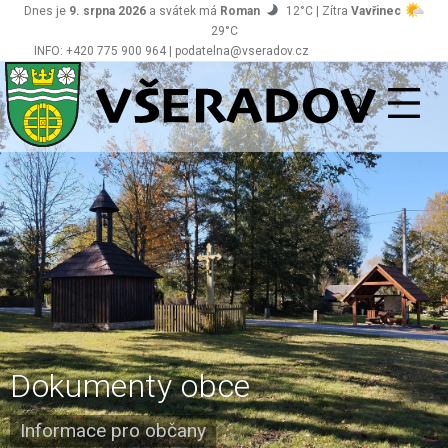
Dnes je
9. srpna 2026
a svátek má
Roman
12°C | Zítra
Vavřinec
29°C
INFO: +420 775 900 964 | podatelna@vseradov.cz
Všeradov
Dokumenty obce
Informace pro občany