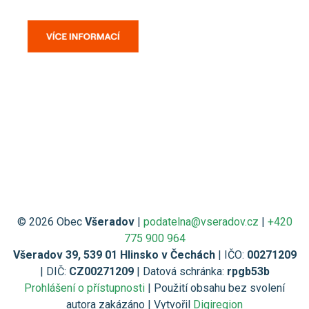
© 2026 Obec
Všeradov
|
podatelna@vseradov.cz
|
+420
775 900 964
Všeradov 39, 539 01 Hlinsko v Čechách
| IČO:
00271209
| DIČ:
CZ00271209
| Datová schránka:
rpgb53b
Prohlášení o přístupnosti
| Použití obsahu bez svolení
autora zakázáno | Vytvořil
Digiregion