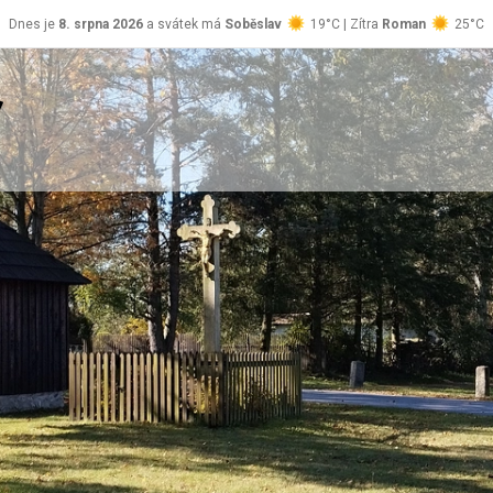
Dnes je
8. srpna 2026
a svátek má
Soběslav
19°C | Zítra
Roman
25°C