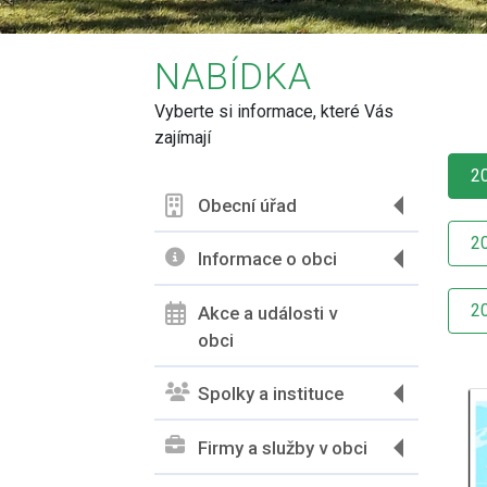
NABÍDKA
Vyberte si informace, které Vás
zajímají
2
Obecní úřad
2
Informace o obci
2
Akce a události v
obci
Spolky a instituce
Firmy a služby v obci