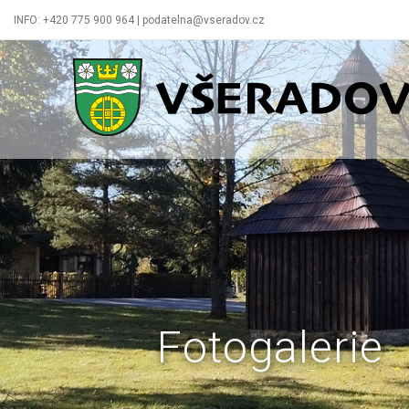
INFO: +420 775 900 964 | podatelna@vseradov.cz
Všeradov
Fotogalerie