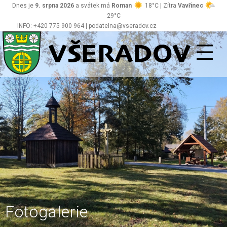
Dnes je
9. srpna 2026
a svátek má
Roman
18°C | Zítra
Vavřinec
29°C
INFO: +420 775 900 964 | podatelna@vseradov.cz
Všeradov
Fotogalerie