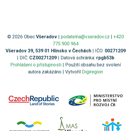
© 2026 Obec
Všeradov
|
podatelna@vseradov.cz
|
+420
775 900 964
Všeradov 39, 539 01 Hlinsko v Čechách
| IČO:
00271209
| DIČ:
CZ00271209
| Datová schránka:
rpgb53b
Prohlášení o přístupnosti
| Použití obsahu bez svolení
autora zakázáno | Vytvořil
Digiregion