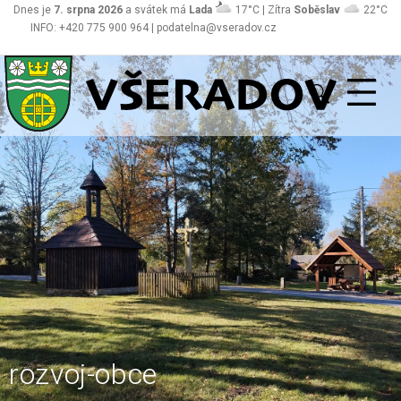
Dnes je
7. srpna 2026
a svátek má
Lada
17°C | Zítra
Soběslav
22°C
INFO: +420 775 900 964 | podatelna@vseradov.cz
Všeradov
rozvoj-obce