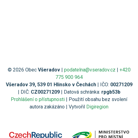
© 2026 Obec
Všeradov
|
podatelna@vseradov.cz
|
+420
775 900 964
Všeradov 39, 539 01 Hlinsko v Čechách
| IČO:
00271209
| DIČ:
CZ00271209
| Datová schránka:
rpgb53b
Prohlášení o přístupnosti
| Použití obsahu bez svolení
autora zakázáno | Vytvořil
Digiregion