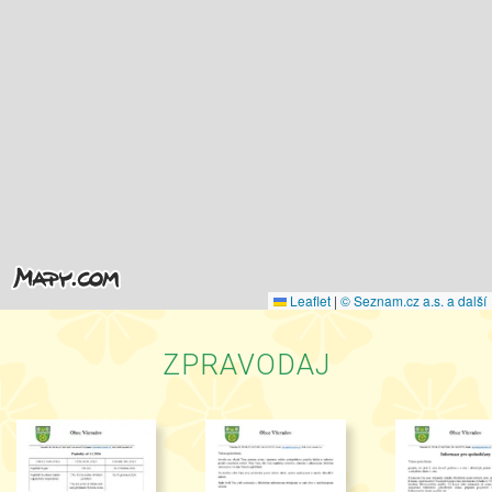
Leaflet
|
© Seznam.cz a.s. a další
ZPRAVODAJ