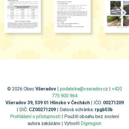
2026/03
2025/12
2025/
© 2026 Obec
Všeradov
|
podatelna@vseradov.cz
|
+420
775 900 964
Všeradov 39, 539 01 Hlinsko v Čechách
| IČO:
00271209
| DIČ:
CZ00271209
| Datová schránka:
rpgb53b
Prohlášení o přístupnosti
| Použití obsahu bez svolení
autora zakázáno | Vytvořil
Digiregion