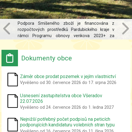
Podpora Smíšeného zboží je financována z
rozpočtových prostředků Pardubického kraje v
rámci Programu obnovy venkova 2023+ za
účelem podpory provozu obchodů a pojízdních
prodejen. Jedná se o dotaci na provozní náklady
za rok 2025 v rámci dotačního titulu 2 - Prodejny.
Dokumenty obce
Záměr obce prodat pozemek v jejím vlastnictví
Vyvěšeno od 30. července 2026 do 17. srpna 2026
Usnesení zastupitelstva obce Všeradov
22.07.2026
Vyvěšeno od 24. července 2026 do 1. ledna 2027
Nejnižší potřebný počet podpisů na peticích
podporujících kandidaturu volebních stran typu
nezávislý kandidát a sdružení nezávislých
Vyvěšeno od 16. července 2026 do 11. října 2026