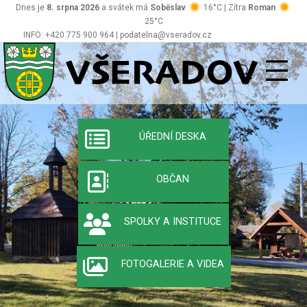
Dnes je
8. srpna 2026
a svátek má
Soběslav
16°C | Zítra
Roman
25°C
INFO: +420 775 900 964 | podatelna@vseradov.cz
Všeradov
Oficiální stránky 
ÚŘEDNÍ DESKA
OBČAN
SPOLKY A INSTITUCE
FOTOGALERIE A VIDEA