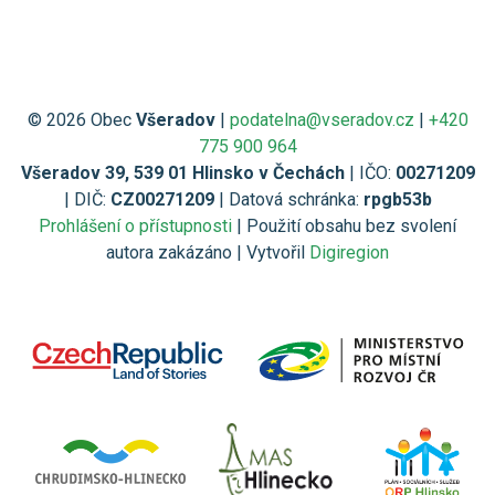
© 2026 Obec
Všeradov
|
podatelna@vseradov.cz
|
+420
775 900 964
Všeradov 39, 539 01 Hlinsko v Čechách
| IČO:
00271209
| DIČ:
CZ00271209
| Datová schránka:
rpgb53b
Prohlášení o přístupnosti
| Použití obsahu bez svolení
autora zakázáno | Vytvořil
Digiregion