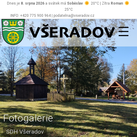
Dnes je
8. srpna 2026
a svátek má
Soběslav
20°C | Zítra
Roman
25°C
INFO: +420 775 900 964 | podatelna@vseradov.cz
Všeradov
Fotogalerie
SDH Všeradov