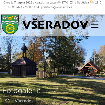
Dnes je
7. srpna 2026
a svátek má
Lada
17°C | Zítra
Soběslav
23°C
INFO: +420 775 900 964 | podatelna@vseradov.cz
Všeradov
Fotogalerie
SDH Všeradov